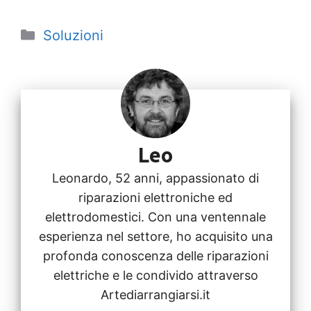
C
Soluzioni
a
t
e
g
o
Leo
r
i
Leonardo, 52 anni, appassionato di
riparazioni elettroniche ed
e
elettrodomestici. Con una ventennale
esperienza nel settore, ho acquisito una
profonda conoscenza delle riparazioni
elettriche e le condivido attraverso
Artediarrangiarsi.it