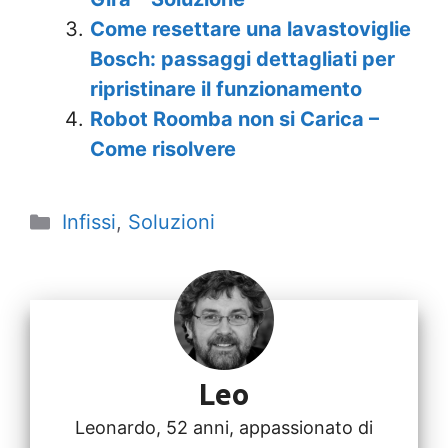
Come resettare una lavastoviglie
Bosch: passaggi dettagliati per
ripristinare il funzionamento
Robot Roomba non si Carica –
Come risolvere
C
Infissi
,
Soluzioni
a
t
e
g
o
Leo
r
i
Leonardo, 52 anni, appassionato di