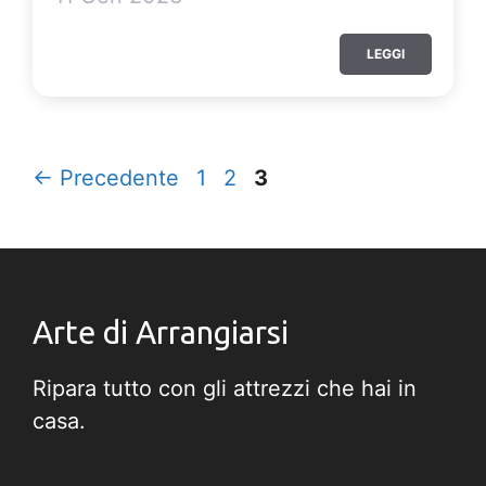
LEGGI
P
P
P
←
Precedente
1
2
3
a
a
a
g
g
g
i
i
i
n
n
n
Arte di Arrangiarsi
a
a
a
Ripara tutto con gli attrezzi che hai in
casa.